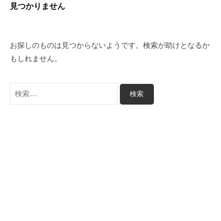
見つかりません
コ
ン
テ
お探しのものは見つからないようです。検索が助けとなるか
ン
もしれません。
ツ
へ
検
ス
索:
キ
ッ
プ